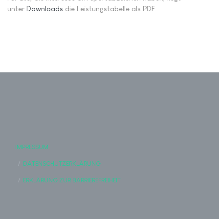
unter
Downloads
die Leistungstabelle als PDF.
IMPRESSUM
DATENSCHUTZERKLÄRUNG
ERKLÄRUNG ZUR BARRIEREFREIHEIT